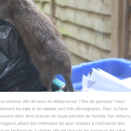
ne solution afin de vous en débarrasser ? Pas de panique ! Vous
palement les
rats
et les
souris
sont très dérangeants. Pour ce faire,
peuvent donc être chassés en toute période de l’année. Par ailleurs,
 rongeurs allant des méthodes les plus simples à l’utilisation des
ques techniques à utiliser afin de chasser les rongeurs de votre