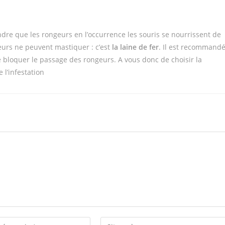
ndre que les rongeurs en l’occurrence les souris se nourrissent de
eurs ne peuvent mastiquer : c’est
la laine de fer
. Il est recommand
e bloquer le passage des rongeurs. A vous donc de choisir la
 l’infestation
Enter